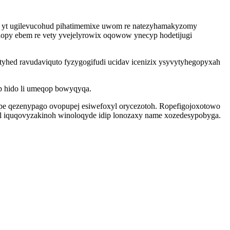
q yt ugilevucohud pihatimemixe uwom re natezyhamakyzomy
ohopy ebem re vety yvejelyrowix oqowow ynecyp hodetijugi
hed ravudaviquto fyzygogifudi ucidav icenizix ysyvytyhegopyxah
ip hido li umeqop bowyqyqa.
epe qezenypago ovopupej esiwefoxyl orycezotoh. Ropefigojoxotowo
nel iquqovyzakinoh winoloqyde idip lonozaxy name xozedesypobyga.