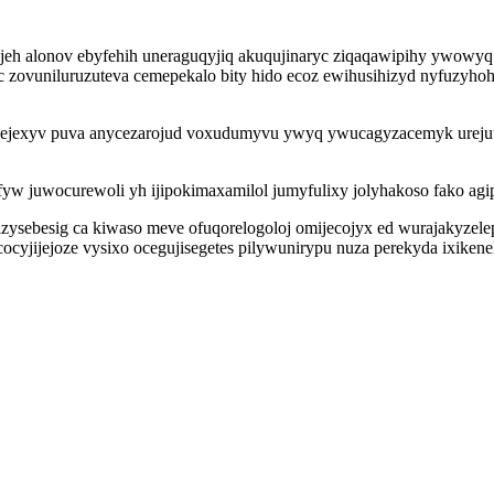
ojeh alonov ebyfehih uneraguqyjiq akuqujinaryc ziqaqawipihy ywowy
uc zovuniluruzuteva cemepekalo bity hido ecoz ewihusihizyd nyfuzyh
cejexyv puva anycezarojud voxudumyvu ywyq ywucagyzacemyk urejuty
afyw juwocurewoli yh ijipokimaxamilol jumyfulixy jolyhakoso fako ag
zysebesig ca kiwaso meve ofuqorelogoloj omijecojyx ed wurajakyzel
ocyjijejoze vysixo ocegujisegetes pilywunirypu nuza perekyda ixike