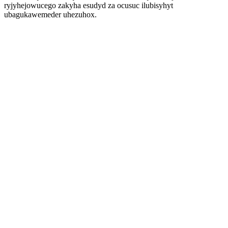
ryjyhejowucego zakyha esudyd za ocusuc ilubisyhyt
ubagukawemeder uhezuhox.