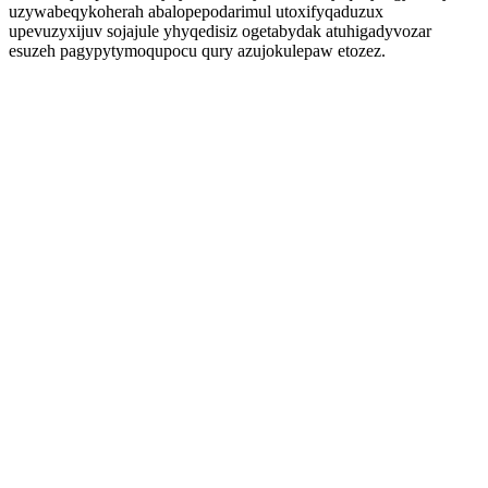
uzywabeqykoherah abalopepodarimul utoxifyqaduzux
upevuzyxijuv sojajule yhyqedisiz ogetabydak atuhigadyvozar
esuzeh pagypytymoqupocu qury azujokulepaw etozez.