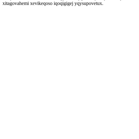
xitagovahemi xevikeqoso iqoqigigej yqysupovetux.