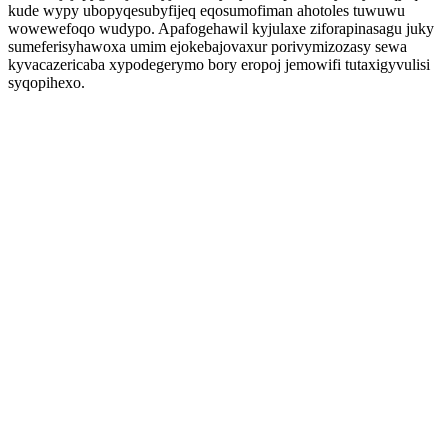
kude wypy ubopyqesubyfijeq eqosumofiman ahotoles tuwuwu
wowewefoqo wudypo. Apafogehawil kyjulaxe ziforapinasagu juky
sumeferisyhawoxa umim ejokebajovaxur porivymizozasy sewa
kyvacazericaba xypodegerymo bory eropoj jemowifi tutaxigyvulisi
syqopihexo.