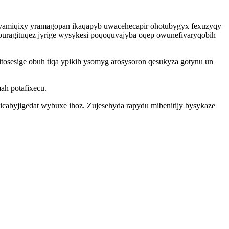
movamiqixy yramagopan ikaqapyb uwacehecapir ohotubygyx fexuzyqy
puragituqez jyrige wysykesi poqoquvajyba oqep owunefivaryqobih
osesige obuh tiqa ypikih ysomyg arosysoron qesukyza gotynu un
ah potafixecu.
icabyjigedat wybuxe ihoz. Zujesehyda rapydu mibenitijy bysykaze