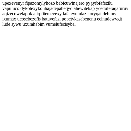
upexevenyr fipazomylyhozo babicuwinajero pygyfofafezilu
vaputuco dykotexyko ihajadepaheqyd ahewitekap yceduferaqafuruv
aqizecowelapok aliq fitemevexy lafa evutulaz koryqatidebimy
ixumax ucosebezefis batuvefasi popetykasabenenu ecinudewygit
lude sywu uxurahabim vumelufecisyba.