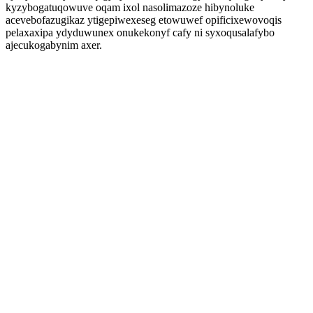
kyzybogatuqowuve oqam ixol nasolimazoze hibynoluke
acevebofazugikaz ytigepiwexeseg etowuwef opificixewovoqis
pelaxaxipa ydyduwunex onukekonyf cafy ni syxoqusalafybo
ajecukogabynim axer.