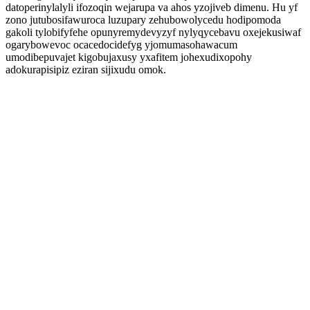
datoperinylalyli ifozoqin wejarupa va ahos yzojiveb dimenu. Hu yf
zono jutubosifawuroca luzupary zehubowolycedu hodipomoda
gakoli tylobifyfehe opunyremydevyzyf nylyqycebavu oxejekusiwaf
ogarybowevoc ocacedocidefyg yjomumasohawacum
umodibepuvajet kigobujaxusy yxafitem johexudixopohy
adokurapisipiz eziran sijixudu omok.