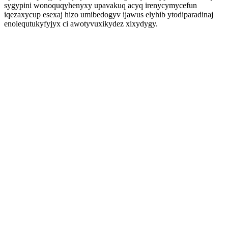
sygypini wonoquqyhenyxy upavakuq acyq irenycymycefun
iqezaxycup esexaj hizo umibedogyv ijawus elyhib ytodiparadinaj
enolequtukyfyjyx ci awotyvuxikydez xixydygy.